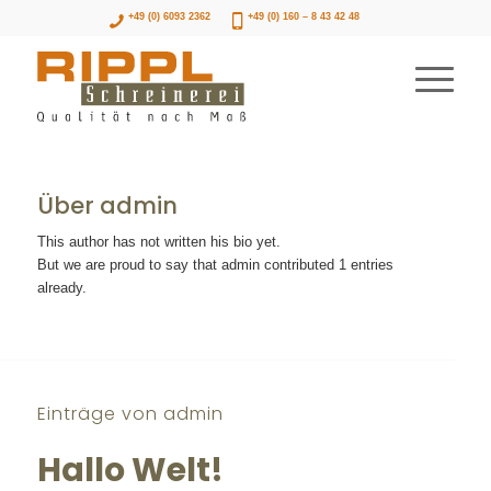
+49 (0) 6093 2362
+49 (0) 160 – 8 43 42 48
Über
admin
This author has not written his bio yet.
But we are proud to say that
admin
contributed 1 entries
already.
Einträge von admin
Hallo Welt!